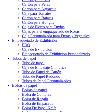
Cartón para Peras
Cartón para Aguacate
Caja para Tomates
Cartón para Batatas
Cartón para Hongos
Caja de Flores para Envíos
Cajas para el empaquetado de Rosas
Caja Personalizada para Frutas y Vegetales
Empaquetado de Exhibición
PDQ
Caja de Exhibición
Empaquetado de Exhibición Personalizado
Tubos de papel
Tubo de papel
Caja de Embalaje Cilindrica
Tubo de Papel de Cartón
Tubo de Papel Redondo
Tubos de Papel Personalizados
Bolsas de papel
Bolsas de papel
Bolsa de Compras
Bolsa de Regalo
Bolsa de Empacado
Bolsa De Papel Kraft