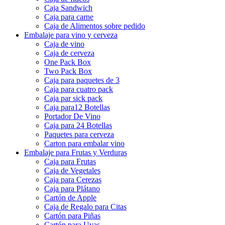
Caja Sandwich
Caja para carne
Caja de Alimentos sobre pedido
Embalaje para vino y cerveza
Caja de vino
Caja de cerveza
One Pack Box
Two Pack Box
Caja para paquetes de 3
Caja para cuatro pack
Caja par sick pack
Caja para12 Botellas
Portador De Vino
Caja para 24 Botellas
Paquetes para cerveza
Carton para embalar vino
Embalaje para Frutas y Verduras
Caja para Frutas
Caja de Vegetales
Caja para Cerezas
Caja para Plátano
Cartón de Apple
Caja de Regalo para Citas
Cartón para Piñas
Cartón para Uvas