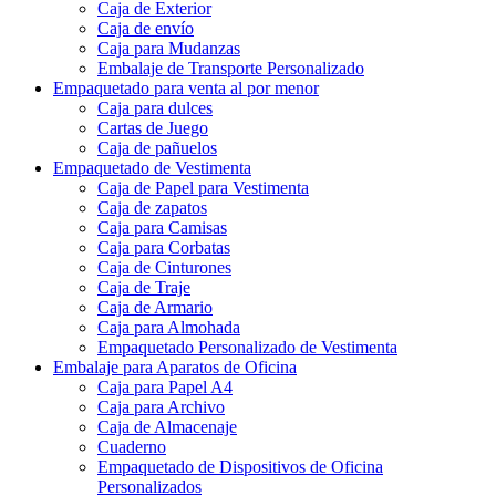
Caja de Exterior
Caja de envío
Caja para Mudanzas
Embalaje de Transporte Personalizado
Empaquetado para venta al por menor
Caja para dulces
Cartas de Juego
Caja de pañuelos
Empaquetado de Vestimenta
Caja de Papel para Vestimenta
Caja de zapatos
Caja para Camisas
Caja para Corbatas
Caja de Cinturones
Caja de Traje
Caja de Armario
Caja para Almohada
Empaquetado Personalizado de Vestimenta
Embalaje para Aparatos de Oficina
Caja para Papel A4
Caja para Archivo
Caja de Almacenaje
Cuaderno
Empaquetado de Dispositivos de Oficina
Personalizados