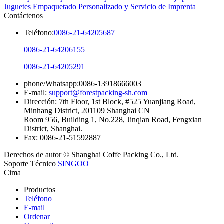
Juguetes
Empaquetado Personalizado y Servicio de Imprenta
Contáctenos
Teléfono:
0086-21-64205687
0086-21-64206155
0086-21-64205291
phone/Whatsapp:0086-13918666003
E-mail:
support@forestpacking-sh.com
Dirección: 7th Floor, 1st Block, #525 Yuanjiang Road,
Minhang District, 201109 Shanghai CN
Room 956, Building 1, No.228, Jinqian Road, Fengxian
District, Shanghai.
Fax: 0086-21-51592887
Derechos de autor © Shanghai Coffe Packing Co., Ltd.
Soporte Técnico
SINGOO
Cima
Productos
Teléfono
E-mail
Ordenar