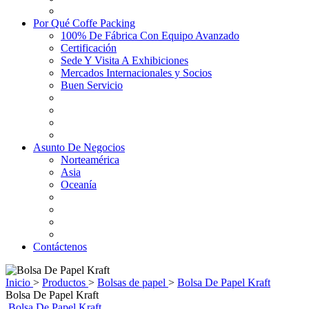
Por Qué Coffe Packing
100% De Fábrica Con Equipo Avanzado
Certificación
Sede Y Visita A Exhibiciones
Mercados Internacionales y Socios
Buen Servicio
Asunto De Negocios
Norteamérica
Asia
Oceanía
Contáctenos
Inicio
>
Productos
>
Bolsas de papel
>
Bolsa De Papel Kraft
Bolsa De Papel Kraft
Bolsa De Papel Kraft