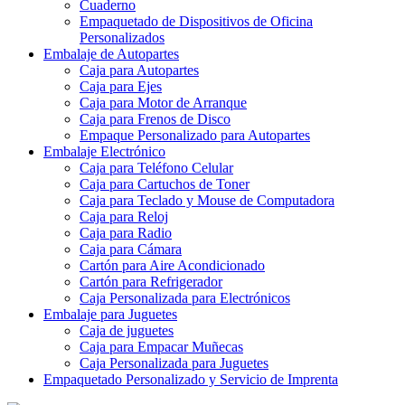
Cuaderno
Empaquetado de Dispositivos de Oficina
Personalizados
Embalaje de Autopartes
Caja para Autopartes
Caja para Ejes
Caja para Motor de Arranque
Caja para Frenos de Disco
Empaque Personalizado para Autopartes
Embalaje Electrónico
Caja para Teléfono Celular
Caja para Cartuchos de Toner
Caja para Teclado y Mouse de Computadora
Caja para Reloj
Caja para Radio
Caja para Cámara
Cartón para Aire Acondicionado
Cartón para Refrigerador
Caja Personalizada para Electrónicos
Embalaje para Juguetes
Caja de juguetes
Caja para Empacar Muñecas
Caja Personalizada para Juguetes
Empaquetado Personalizado y Servicio de Imprenta