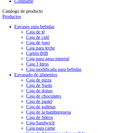
Compartir
Catalogo de producto
Productos
Envases para bebidas
Caja de té
Caja de café
Caja de jugo
Caja para leche
Cartón BIB
Caja para agua mineral
Caja 3 litros
Caja modificada para bebidas
Envasado de alimentos
Caja de pizza
Caja de Sushi
Caja de donas
Caja de chocolates
Caja de pastel
Caja de galletas
Caja de la hamburguesa
Caja de fideos
Caja Sandwich
Caja para carne