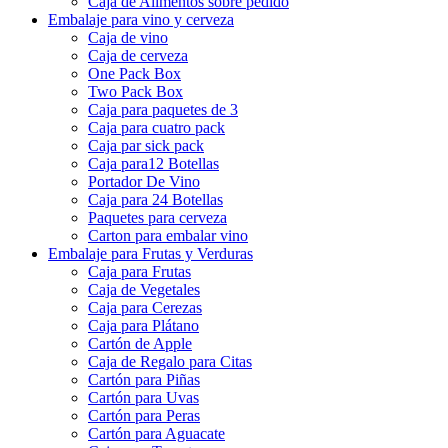
Caja de Alimentos sobre pedido
Embalaje para vino y cerveza
Caja de vino
Caja de cerveza
One Pack Box
Two Pack Box
Caja para paquetes de 3
Caja para cuatro pack
Caja par sick pack
Caja para12 Botellas
Portador De Vino
Caja para 24 Botellas
Paquetes para cerveza
Carton para embalar vino
Embalaje para Frutas y Verduras
Caja para Frutas
Caja de Vegetales
Caja para Cerezas
Caja para Plátano
Cartón de Apple
Caja de Regalo para Citas
Cartón para Piñas
Cartón para Uvas
Cartón para Peras
Cartón para Aguacate