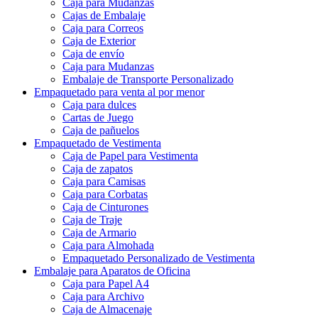
Caja para Mudanzas
Cajas de Embalaje
Caja para Correos
Caja de Exterior
Caja de envío
Caja para Mudanzas
Embalaje de Transporte Personalizado
Empaquetado para venta al por menor
Caja para dulces
Cartas de Juego
Caja de pañuelos
Empaquetado de Vestimenta
Caja de Papel para Vestimenta
Caja de zapatos
Caja para Camisas
Caja para Corbatas
Caja de Cinturones
Caja de Traje
Caja de Armario
Caja para Almohada
Empaquetado Personalizado de Vestimenta
Embalaje para Aparatos de Oficina
Caja para Papel A4
Caja para Archivo
Caja de Almacenaje