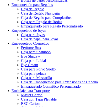
Bolsas de papel personalizadas
Empaquetado para Regalos
Caja de Regalo
Caja de Regalo Navideña
Caja de Regalo para Cumpleaños
Caja para Regalo de Bodas
Empaquetado para Regalo Personalizado
Empaquetado de Joyas
Caja para Joyas
Caja de papel para Joyas
Empaquetado Cosmético
Perfume Box
Caja para Shampoo
Eye Shadaw
Caja para Labial
Eye Cream
Caja para Polvo Suelto
Caja para peluca
Caja para Mascarilla
Caja de Empaquetado para Extensiones de Cabello
Empaquetado Cosmético Personalizado
Embalaje para Transporte
Master Carton
Caja con Tapa Plegable
RSC Carton