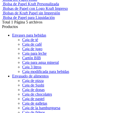
Bolsa de Papel Kraft Personalizada
Bolsas de Papel con Logo Kraft Impreso
Bolsas de Kraft Papel sin Impresión
Bolsa de Papel para Liquidación
Total 1 Página 5 archivos
Productos
Envases para bebidas
Caja de té
Caja de café
Caja de jugo
Caja para leche
Cartón BIB
Caja para agua mineral
Caja 3 litros
Caja modificada para bebidas
Envasado de alimentos
Caja de pizza
Caja de Sushi
Caja de donas
Caja de chocolates
Caja de pastel
Caja de galletas
Caja de la hamburguesa
Caja de fideos