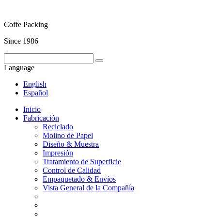
Coffe Packing
Since 1986
Language
English
Español
Inicio
Fabricación
Reciclado
Molino de Papel
Diseño & Muestra
Impresión
Tratamiento de Superficie
Control de Calidad
Empaquetado & Envíos
Vista General de la Compañía