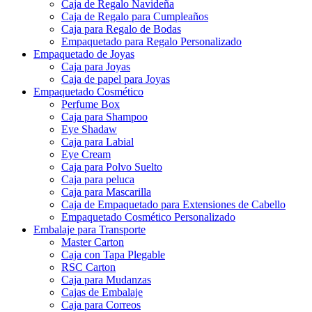
Caja de Regalo Navideña
Caja de Regalo para Cumpleaños
Caja para Regalo de Bodas
Empaquetado para Regalo Personalizado
Empaquetado de Joyas
Caja para Joyas
Caja de papel para Joyas
Empaquetado Cosmético
Perfume Box
Caja para Shampoo
Eye Shadaw
Caja para Labial
Eye Cream
Caja para Polvo Suelto
Caja para peluca
Caja para Mascarilla
Caja de Empaquetado para Extensiones de Cabello
Empaquetado Cosmético Personalizado
Embalaje para Transporte
Master Carton
Caja con Tapa Plegable
RSC Carton
Caja para Mudanzas
Cajas de Embalaje
Caja para Correos