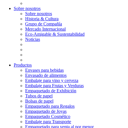
Sobre nosotros
Sobre nosotros
Historia & Cultura
Grupo de Compañía
Mercado Internacional
Eco-Amigable & Sustentabilidad
Noticias
Productos
Envases para bebidas
Envasado de alimentos
Embalaje para vino y cerveza
Embalaje para Frutas y Verduras
Empaquetado de Exhibición
Tubos de papel
Bolsas de papel
Empaquetado para Regalos
Empaquetado de Joyas
Empaquetado Cosmético
Embalaje para Transporte
Empaquetado para venta al por menor