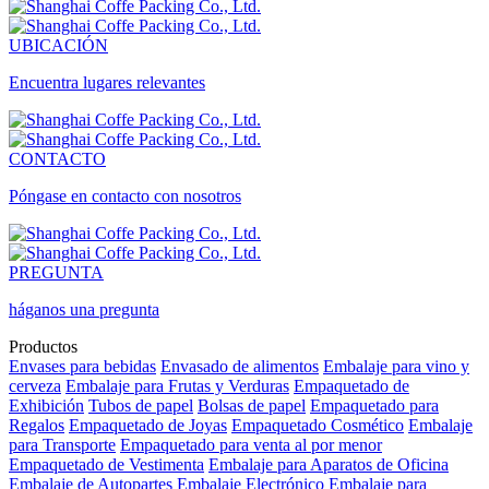
UBICACIÓN
Encuentra lugares relevantes
CONTACTO
Póngase en contacto con nosotros
PREGUNTA
háganos una pregunta
Productos
Envases para bebidas
Envasado de alimentos
Embalaje para vino y
cerveza
Embalaje para Frutas y Verduras
Empaquetado de
Exhibición
Tubos de papel
Bolsas de papel
Empaquetado para
Regalos
Empaquetado de Joyas
Empaquetado Cosmético
Embalaje
para Transporte
Empaquetado para venta al por menor
Empaquetado de Vestimenta
Embalaje para Aparatos de Oficina
Embalaje de Autopartes
Embalaje Electrónico
Embalaje para