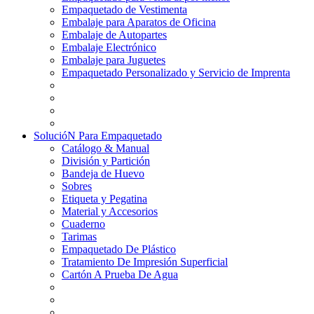
Empaquetado de Vestimenta
Embalaje para Aparatos de Oficina
Embalaje de Autopartes
Embalaje Electrónico
Embalaje para Juguetes
Empaquetado Personalizado y Servicio de Imprenta
SolucióN Para Empaquetado
Catálogo & Manual
División y Partición
Bandeja de Huevo
Sobres
Etiqueta y Pegatina
Material y Accesorios
Cuaderno
Tarimas
Empaquetado De Plástico
Tratamiento De Impresión Superficial
Cartón A Prueba De Agua