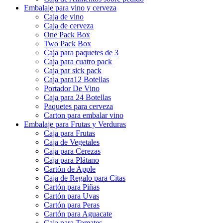
Embalaje para vino y cerveza
Caja de vino
Caja de cerveza
One Pack Box
Two Pack Box
Caja para paquetes de 3
Caja para cuatro pack
Caja par sick pack
Caja para12 Botellas
Portador De Vino
Caja para 24 Botellas
Paquetes para cerveza
Carton para embalar vino
Embalaje para Frutas y Verduras
Caja para Frutas
Caja de Vegetales
Caja para Cerezas
Caja para Plátano
Cartón de Apple
Caja de Regalo para Citas
Cartón para Piñas
Cartón para Uvas
Cartón para Peras
Cartón para Aguacate
Caja para Tomates