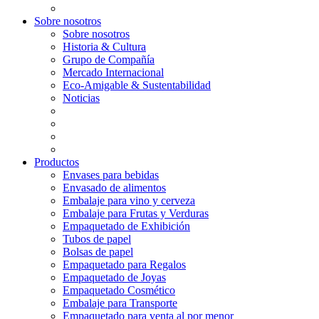
Sobre nosotros
Sobre nosotros
Historia & Cultura
Grupo de Compañía
Mercado Internacional
Eco-Amigable & Sustentabilidad
Noticias
Productos
Envases para bebidas
Envasado de alimentos
Embalaje para vino y cerveza
Embalaje para Frutas y Verduras
Empaquetado de Exhibición
Tubos de papel
Bolsas de papel
Empaquetado para Regalos
Empaquetado de Joyas
Empaquetado Cosmético
Embalaje para Transporte
Empaquetado para venta al por menor