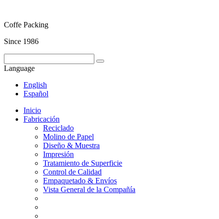
Coffe Packing
Since 1986
Language
English
Español
Inicio
Fabricación
Reciclado
Molino de Papel
Diseño & Muestra
Impresión
Tratamiento de Superficie
Control de Calidad
Empaquetado & Envíos
Vista General de la Compañía