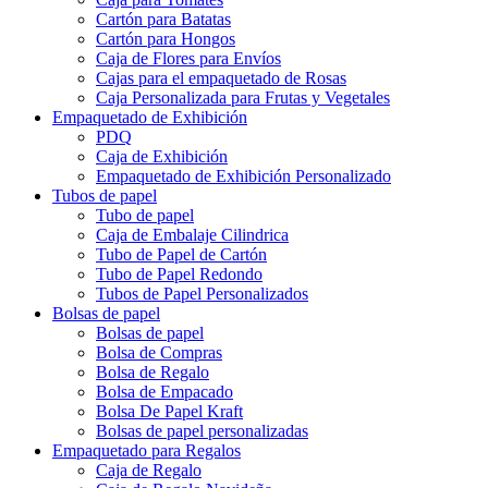
Cartón para Batatas
Cartón para Hongos
Caja de Flores para Envíos
Cajas para el empaquetado de Rosas
Caja Personalizada para Frutas y Vegetales
Empaquetado de Exhibición
PDQ
Caja de Exhibición
Empaquetado de Exhibición Personalizado
Tubos de papel
Tubo de papel
Caja de Embalaje Cilindrica
Tubo de Papel de Cartón
Tubo de Papel Redondo
Tubos de Papel Personalizados
Bolsas de papel
Bolsas de papel
Bolsa de Compras
Bolsa de Regalo
Bolsa de Empacado
Bolsa De Papel Kraft
Bolsas de papel personalizadas
Empaquetado para Regalos
Caja de Regalo