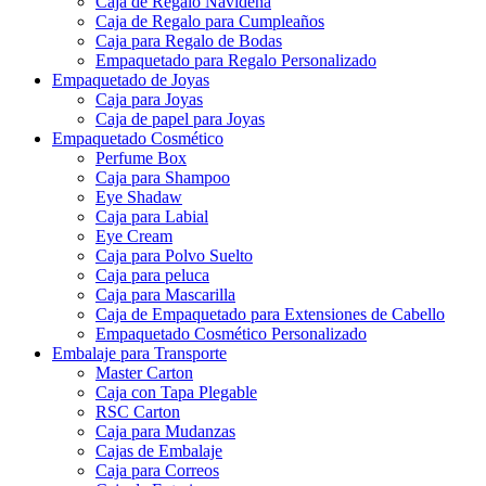
Caja de Regalo Navideña
Caja de Regalo para Cumpleaños
Caja para Regalo de Bodas
Empaquetado para Regalo Personalizado
Empaquetado de Joyas
Caja para Joyas
Caja de papel para Joyas
Empaquetado Cosmético
Perfume Box
Caja para Shampoo
Eye Shadaw
Caja para Labial
Eye Cream
Caja para Polvo Suelto
Caja para peluca
Caja para Mascarilla
Caja de Empaquetado para Extensiones de Cabello
Empaquetado Cosmético Personalizado
Embalaje para Transporte
Master Carton
Caja con Tapa Plegable
RSC Carton
Caja para Mudanzas
Cajas de Embalaje
Caja para Correos