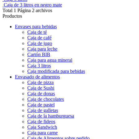
Caja de 3 litros en negro mate
Total 1 Página 2 archivos
Productos
Envases para bebidas
Caja de té
Caja de café
Caja de jugo
Caja para leche
Cartón BIB
Caja para agua mineral
Caja 3 litros
Caja modificada para bebidas
Envasado de alimentos
Caja de pizza
Caja de Sushi
Caja de donas
Caja de chocolates
Caja de pastel
Caja de galletas
Caja de la hamburguesa
Caja de fideos
Caja Sandwich
Caja para carne
Caja de Alimentos sobre pedido