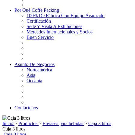
Por Qué Coffe Packing
100% De Fábrica Con Equipo Avanzado
Certificación
Sede Y Visita A Exhibiciones
Mercados Internacionales y Socios
Buen Servicio
Asunto De Negocios
Norteamérica
Asia
Oceanía
Contáctenos
Inicio
>
Productos
>
Envases para bebidas
>
Caja 3 litros
Caja 3 litros
Caja 3 litros