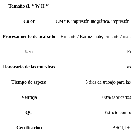
Tamaño (L * W H *)
Color
CMYK impresión litográfica, impresión 
Procesamiento de acabado
Brillante / Barniz mate, brillante / mat
Uso
Em
Honorario de las muestras
Las
Tiempo de espera
5 días de trabajo para la
Ventaja
100% fabricados
QC
Estricto contr
Certificación
BSCI, IS