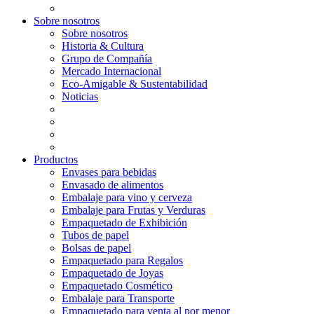
Sobre nosotros
Sobre nosotros
Historia & Cultura
Grupo de Compañía
Mercado Internacional
Eco-Amigable & Sustentabilidad
Noticias
Productos
Envases para bebidas
Envasado de alimentos
Embalaje para vino y cerveza
Embalaje para Frutas y Verduras
Empaquetado de Exhibición
Tubos de papel
Bolsas de papel
Empaquetado para Regalos
Empaquetado de Joyas
Empaquetado Cosmético
Embalaje para Transporte
Empaquetado para venta al por menor