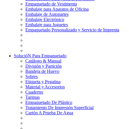
Empaquetado de Vestimenta
Embalaje para Aparatos de Oficina
Embalaje de Autopartes
Embalaje Electrónico
Embalaje para Juguetes
Empaquetado Personalizado y Servicio de Imprenta
SolucióN Para Empaquetado
Catálogo & Manual
División y Partición
Bandeja de Huevo
Sobres
Etiqueta y Pegatina
Material y Accesorios
Cuaderno
Tarimas
Empaquetado De Plástico
Tratamiento De Impresión Superficial
Cartón A Prueba De Agua