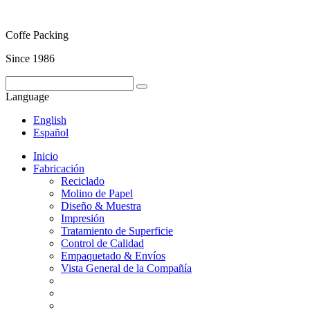
Coffe Packing
Since 1986
Language
English
Español
Inicio
Fabricación
Reciclado
Molino de Papel
Diseño & Muestra
Impresión
Tratamiento de Superficie
Control de Calidad
Empaquetado & Envíos
Vista General de la Compañía