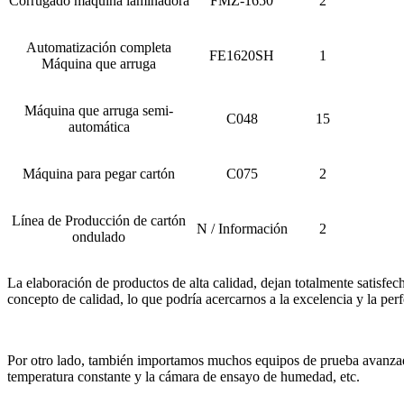
Corrugado máquina laminadora
FMZ-1650
2
Automatización completa
FE1620SH
1
Máquina que arruga
Máquina que arruga semi-
C048
15
automática
Máquina para pegar cartón
C075
2
Línea de Producción de cartón
N / Información
2
ondulado
La elaboración de productos de alta calidad, dejan totalmente satisfec
concepto de calidad, lo que podría acercarnos a la excelencia y la per
Por otro lado, también importamos muchos equipos de prueba avanzado
temperatura constante y la cámara de ensayo de humedad, etc.