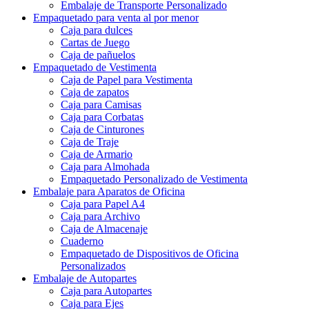
Embalaje de Transporte Personalizado
Empaquetado para venta al por menor
Caja para dulces
Cartas de Juego
Caja de pañuelos
Empaquetado de Vestimenta
Caja de Papel para Vestimenta
Caja de zapatos
Caja para Camisas
Caja para Corbatas
Caja de Cinturones
Caja de Traje
Caja de Armario
Caja para Almohada
Empaquetado Personalizado de Vestimenta
Embalaje para Aparatos de Oficina
Caja para Papel A4
Caja para Archivo
Caja de Almacenaje
Cuaderno
Empaquetado de Dispositivos de Oficina
Personalizados
Embalaje de Autopartes
Caja para Autopartes
Caja para Ejes