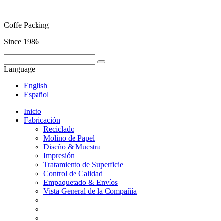
Coffe Packing
Since 1986
Language
English
Español
Inicio
Fabricación
Reciclado
Molino de Papel
Diseño & Muestra
Impresión
Tratamiento de Superficie
Control de Calidad
Empaquetado & Envíos
Vista General de la Compañía