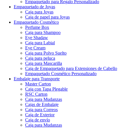
Empaquetado para Regalo Personalizado
Empaquetado de Joyas
Caja para Joyas
Caja de papel para Joyas
Empaquetado Cosmético
Perfume Box
Caja para Shampoo
Eye Shadaw
Caja para Labial
Eye Cream
Caja para Polvo Suelto
Caja para peluca
Caja para Mascarilla
Caja de Empaquetado para Extensiones de Cabello
Empaquetado Cosmético Personalizado
Embalaje para Transporte
Master Carton
Caja con Tapa Plegable
RSC Carton
Caja para Mudanzas
Cajas de Embalaje
Caja para Correos
Caja de Exterior
Caja de envío
Caja para Mudanzas