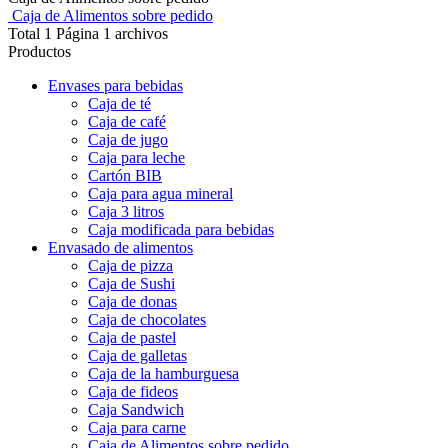
Caja de Alimentos sobre pedido
Total 1 Página 1 archivos
Productos
Envases para bebidas
Caja de té
Caja de café
Caja de jugo
Caja para leche
Cartón BIB
Caja para agua mineral
Caja 3 litros
Caja modificada para bebidas
Envasado de alimentos
Caja de pizza
Caja de Sushi
Caja de donas
Caja de chocolates
Caja de pastel
Caja de galletas
Caja de la hamburguesa
Caja de fideos
Caja Sandwich
Caja para carne
Caja de Alimentos sobre pedido