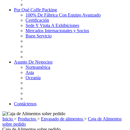
Por Qué Coffe Packing
100% De Fábrica Con Equipo Avanzado
Certificación
Sede Y Visita A Exhibiciones
Mercados Internacionales y Socios
Buen Servicio
Asunto De Negocios
Norteamérica
Asia
Oceanía
Contáctenos
Inicio
>
Productos
>
Envasado de alimentos
>
Caja de Alimentos
sobre pedido
Caja de Alimentos sobre pedido