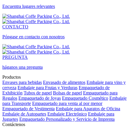
Encuentra lugares relevantes
CONTACTO
Póngase en contacto con nosotros
PREGUNTA
háganos una pregunta
Productos
Envases para bebidas
Envasado de alimentos
Embalaje para vino y
cerveza
Embalaje para Frutas y Verduras
Empaquetado de
Exhibición
Tubos de papel
Bolsas de papel
Empaquetado para
Regalos
Empaquetado de Joyas
Empaquetado Cosmético
Embalaje
para Transporte
Empaquetado para venta al por menor
Empaquetado de Vestimenta
Embalaje para Aparatos de Oficina
Embalaje de Autopartes
Embalaje Electrónico
Embalaje para
Juguetes
Empaquetado Personalizado y Servicio de Imprenta
Contáctenos