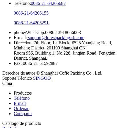
Teléfono:
0086-21-64205687
0086-21-64206155
0086-21-64205291
phone/Whatsapp:0086-13918666003
E-mail:
support@forestpacking-sh.com
Dirección: 7th Floor, 1st Block, #525 Yuanjiang Road,
Minhang District, 201109 Shanghai CN
Room 956, Building 1, No.228, Jinqian Road, Fengxian
District, Shanghai.
Fax: 0086-21-51592887
Derechos de autor © Shanghai Coffe Packing Co., Ltd.
Soporte Técnico
SINGOO
Cima
Productos
Teléfono
E-mail
Ordenar
Compartir
Catalogo de producto