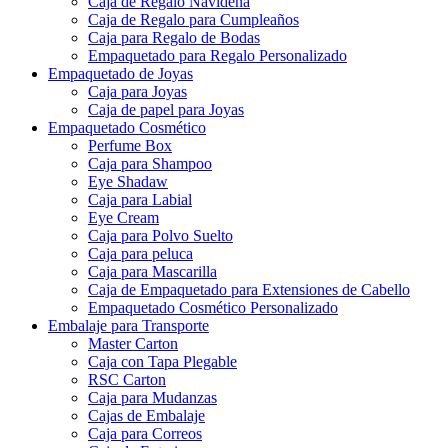
Caja de Regalo Navideña
Caja de Regalo para Cumpleaños
Caja para Regalo de Bodas
Empaquetado para Regalo Personalizado
Empaquetado de Joyas
Caja para Joyas
Caja de papel para Joyas
Empaquetado Cosmético
Perfume Box
Caja para Shampoo
Eye Shadaw
Caja para Labial
Eye Cream
Caja para Polvo Suelto
Caja para peluca
Caja para Mascarilla
Caja de Empaquetado para Extensiones de Cabello
Empaquetado Cosmético Personalizado
Embalaje para Transporte
Master Carton
Caja con Tapa Plegable
RSC Carton
Caja para Mudanzas
Cajas de Embalaje
Caja para Correos