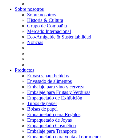
Sobre nosotros
Sobre nosotros
Historia & Cultura
Grupo de Compañía
Mercado Internacional
Eco-Amigable & Sustentabilidad
Noticias
Productos
Envases para bebidas
Envasado de alimentos
Embalaje para vino y cerveza
Embalaje para Frutas y Verduras
Empaquetado de Exhibición
Tubos de papel
Bolsas de papel
Empaquetado para Regalos
Empaquetado de Joyas
Empaquetado Cosmético
Embalaje para Transporte
Empaquetado para venta al por menor