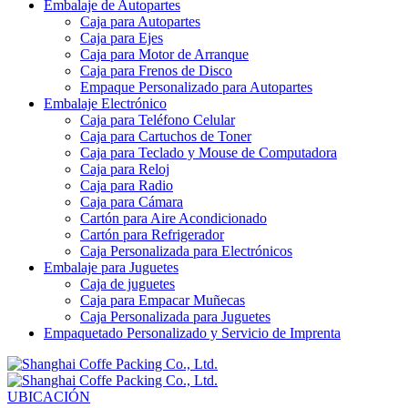
Embalaje de Autopartes
Caja para Autopartes
Caja para Ejes
Caja para Motor de Arranque
Caja para Frenos de Disco
Empaque Personalizado para Autopartes
Embalaje Electrónico
Caja para Teléfono Celular
Caja para Cartuchos de Toner
Caja para Teclado y Mouse de Computadora
Caja para Reloj
Caja para Radio
Caja para Cámara
Cartón para Aire Acondicionado
Cartón para Refrigerador
Caja Personalizada para Electrónicos
Embalaje para Juguetes
Caja de juguetes
Caja para Empacar Muñecas
Caja Personalizada para Juguetes
Empaquetado Personalizado y Servicio de Imprenta
UBICACIÓN