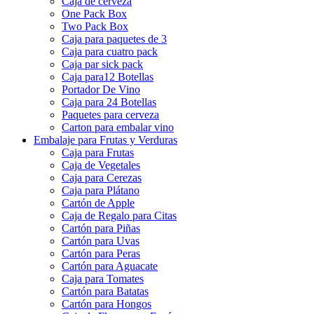
Caja de cerveza
One Pack Box
Two Pack Box
Caja para paquetes de 3
Caja para cuatro pack
Caja par sick pack
Caja para12 Botellas
Portador De Vino
Caja para 24 Botellas
Paquetes para cerveza
Carton para embalar vino
Embalaje para Frutas y Verduras
Caja para Frutas
Caja de Vegetales
Caja para Cerezas
Caja para Plátano
Cartón de Apple
Caja de Regalo para Citas
Cartón para Piñas
Cartón para Uvas
Cartón para Peras
Cartón para Aguacate
Caja para Tomates
Cartón para Batatas
Cartón para Hongos