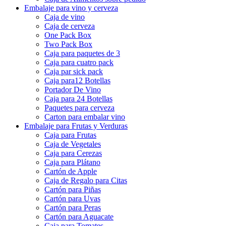
Embalaje para vino y cerveza
Caja de vino
Caja de cerveza
One Pack Box
Two Pack Box
Caja para paquetes de 3
Caja para cuatro pack
Caja par sick pack
Caja para12 Botellas
Portador De Vino
Caja para 24 Botellas
Paquetes para cerveza
Carton para embalar vino
Embalaje para Frutas y Verduras
Caja para Frutas
Caja de Vegetales
Caja para Cerezas
Caja para Plátano
Cartón de Apple
Caja de Regalo para Citas
Cartón para Piñas
Cartón para Uvas
Cartón para Peras
Cartón para Aguacate
Caja para Tomates