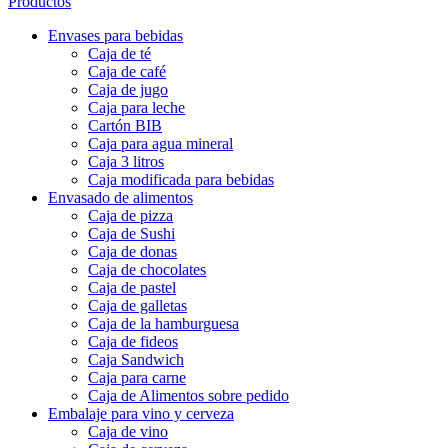
Productos
Envases para bebidas
Caja de té
Caja de café
Caja de jugo
Caja para leche
Cartón BIB
Caja para agua mineral
Caja 3 litros
Caja modificada para bebidas
Envasado de alimentos
Caja de pizza
Caja de Sushi
Caja de donas
Caja de chocolates
Caja de pastel
Caja de galletas
Caja de la hamburguesa
Caja de fideos
Caja Sandwich
Caja para carne
Caja de Alimentos sobre pedido
Embalaje para vino y cerveza
Caja de vino