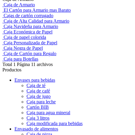
Caja de Armario
El Cartón para Armario mas
Barato
Cajas de cartón corrugado
Caja de Alta Calidad para
Armario
Caja Navideña para Armario
Caja Económica de Papel
Caja de papel colorida
Caja Personalizada de Papel
Caja Negra de Papel
Caja de Cartón para Regalo
Caja para Botellas
Total 1 Página 11 archivos
Productos
Envases para bebidas
Caja de té
Caja de café
Caja de jugo
Caja para leche
Cartón BIB
Caja para agua mineral
Caja 3 litros
Caja modificada para bebidas