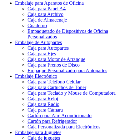
Caja para Almohada
Empaquetado Personalizado de Vestimenta
Embalaje para Aparatos de Oficina
Caja para Papel A4
Caja para Archivo
Caja de Almacenaje
Cuaderno
Empaquetado de Dispositivos de Oficina
Personalizados
Embalaje de Autopartes
Caja para Autopartes
Caja para Ejes
Caja para Motor de Arranque
Caja para Frenos de Disco
Empaque Personalizado para Autopartes
Embalaje Electrónico
Caja para Teléfono Celular
Caja para Cartuchos de Toner
Caja para Teclado y Mouse de Computadora
Caja para Reloj
Caja para Radio
Caja para Cámara
Cartón para Aire Acondicionado
Cartón para Refrigerador
Caja Personalizada para Electrónicos