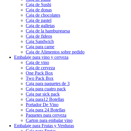
Envasado de alimentos
Caja de pizza
Caja de Sushi
Caja de donas
Caja de chocolates
Caja de pastel
Caja de galletas
Caja de la hamburguesa
Caja de fideos
Caja Sandwich
Caja para carne
Caja de Alimentos sobre pedido
Embalaje para vino y cerveza
Caja de vino
Caja de cerveza
One Pack Box
Two Pack Box
Caja para paquetes de 3
Caja para cuatro pack
Caja par sick pack
Caja para12 Botellas
Portador De Vino
Caja para 24 Botellas
Paquetes para cerveza
Carton para embalar vino