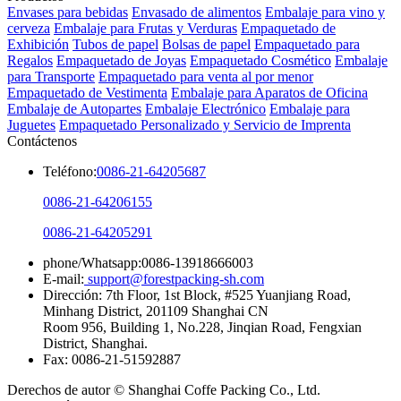
Productos
Envases para bebidas
Envasado de alimentos
Embalaje para vino y
cerveza
Embalaje para Frutas y Verduras
Empaquetado de
Exhibición
Tubos de papel
Bolsas de papel
Empaquetado para
Regalos
Empaquetado de Joyas
Empaquetado Cosmético
Embalaje
para Transporte
Empaquetado para venta al por menor
Empaquetado de Vestimenta
Embalaje para Aparatos de Oficina
Embalaje de Autopartes
Embalaje Electrónico
Embalaje para
Juguetes
Empaquetado Personalizado y Servicio de Imprenta
Contáctenos
Teléfono:
0086-21-64205687
0086-21-64206155
0086-21-64205291
phone/Whatsapp:0086-13918666003
E-mail:
support@forestpacking-sh.com
Dirección: 7th Floor, 1st Block, #525 Yuanjiang Road,
Minhang District, 201109 Shanghai CN
Room 956, Building 1, No.228, Jinqian Road, Fengxian
District, Shanghai.
Fax: 0086-21-51592887