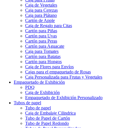
Embalaje para Frutas y Verduras
Caja para Frutas
Caja de Vegetales
Caja para Cerezas
Caja para Plátano
Cartón de Apple
Caja de Regalo para Citas
Cartón para Piñas
Cartón para Uvas
Cartón para Peras
Cartón para Aguacate
Caja para Tomates
Cartón para Batatas
Cartón para Hongos
Caja de Flores para Envíos
Cajas para el empaquetado de Rosas
Caja Personalizada para Frutas y Vegetales
Empaquetado de Exhibición
PDQ
Caja de Exhibición
Empaquetado de Exhibición Personalizado
Tubos de papel
Tubo de papel
Caja de Embalaje Cilindrica