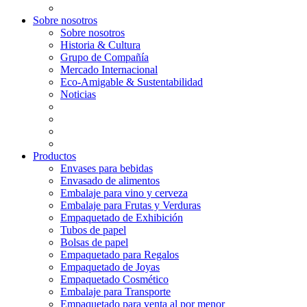
Sobre nosotros
Sobre nosotros
Historia & Cultura
Grupo de Compañía
Mercado Internacional
Eco-Amigable & Sustentabilidad
Noticias
Productos
Envases para bebidas
Envasado de alimentos
Embalaje para vino y cerveza
Embalaje para Frutas y Verduras
Empaquetado de Exhibición
Tubos de papel
Bolsas de papel
Empaquetado para Regalos
Empaquetado de Joyas
Empaquetado Cosmético
Embalaje para Transporte
Empaquetado para venta al por menor