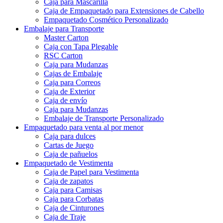
Caja para Polvo Suelto
Caja para peluca
Caja para Mascarilla
Caja de Empaquetado para Extensiones de Cabello
Empaquetado Cosmético Personalizado
Embalaje para Transporte
Master Carton
Caja con Tapa Plegable
RSC Carton
Caja para Mudanzas
Cajas de Embalaje
Caja para Correos
Caja de Exterior
Caja de envío
Caja para Mudanzas
Embalaje de Transporte Personalizado
Empaquetado para venta al por menor
Caja para dulces
Cartas de Juego
Caja de pañuelos
Empaquetado de Vestimenta
Caja de Papel para Vestimenta
Caja de zapatos
Caja para Camisas
Caja para Corbatas