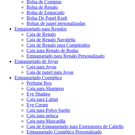
Bolsas de papel
Bolsas de papel
Bolsa de Compras
Bolsa de Regalo
Bolsa de Empacado
Bolsa De Papel Kraft
Bolsas de papel personalizadas
Empaquetado para Regalos
Caja de Regalo
Caja de Regalo Navideña
Caja de Regalo para Cumpleaños
Caja para Regalo de Bodas
Empaquetado para Regalo Personalizado
Empaquetado de Joyas
Caja para Joyas
Caja de papel para Joyas
Empaquetado Cosmético
Perfume Box
Caja para Shampoo
Eye Shadaw
Caja para Labial
Eye Cream
Caja para Polvo Suelto
Caja para peluca
Caja para Mascarilla