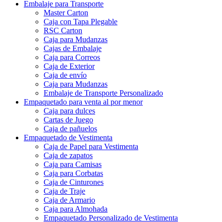
Caja de Empaquetado para Extensiones de Cabello
Empaquetado Cosmético Personalizado
Embalaje para Transporte
Master Carton
Caja con Tapa Plegable
RSC Carton
Caja para Mudanzas
Cajas de Embalaje
Caja para Correos
Caja de Exterior
Caja de envío
Caja para Mudanzas
Embalaje de Transporte Personalizado
Empaquetado para venta al por menor
Caja para dulces
Cartas de Juego
Caja de pañuelos
Empaquetado de Vestimenta
Caja de Papel para Vestimenta
Caja de zapatos
Caja para Camisas
Caja para Corbatas
Caja de Cinturones
Caja de Traje
Caja de Armario