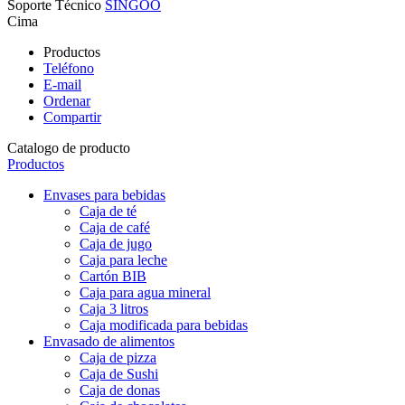
Derechos de autor © Shanghai Coffe Packing Co., Ltd.
Soporte Técnico
SINGOO
Cima
Productos
Teléfono
E-mail
Ordenar
Compartir
Catalogo de producto
Productos
Envases para bebidas
Caja de té
Caja de café
Caja de jugo
Caja para leche
Cartón BIB
Caja para agua mineral
Caja 3 litros
Caja modificada para bebidas
Envasado de alimentos
Caja de pizza