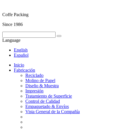
Coffe Packing
Since 1986
Language
English
Español
Inicio
Fabricación
Reciclado
Molino de Papel
Diseño & Muestra
Impresión
Tratamiento de Superficie
Control de Calidad
Empaquetado & Envíos
Vista General de la Compañía