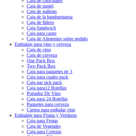
Caja de Sushi
Caja de donas
Caja de chocolates
Caja de pastel
Caja de galletas
Caja de la hamburguesa
Caja de fideos
Caja Sandwich
Caja para carne
Caja de Alimentos sobre pedido
Embalaje para vino y cerveza
Caja de vino
Caja de cerveza
One Pack Box
Two Pack Box
Caja para paquetes de 3
Caja para cuatro pack
Caja par sick pack
Caja para12 Botellas
Portador De Vino
Caja para 24 Botellas
Paquetes para cerveza
Carton para embalar vino
Embalaje para Frutas y Verduras
Caja para Frutas