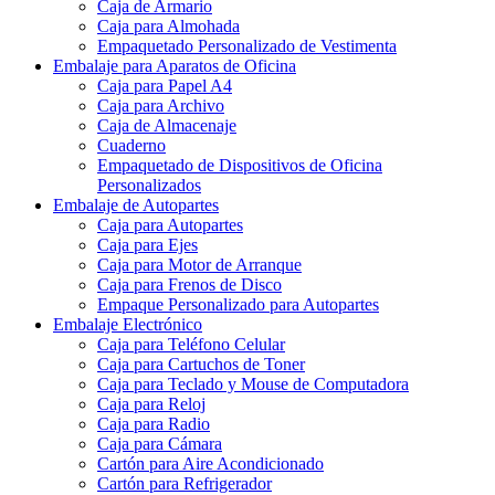
Caja de Cinturones
Caja de Traje
Caja de Armario
Caja para Almohada
Empaquetado Personalizado de Vestimenta
Embalaje para Aparatos de Oficina
Caja para Papel A4
Caja para Archivo
Caja de Almacenaje
Cuaderno
Empaquetado de Dispositivos de Oficina
Personalizados
Embalaje de Autopartes
Caja para Autopartes
Caja para Ejes
Caja para Motor de Arranque
Caja para Frenos de Disco
Empaque Personalizado para Autopartes
Embalaje Electrónico
Caja para Teléfono Celular
Caja para Cartuchos de Toner
Caja para Teclado y Mouse de Computadora
Caja para Reloj
Caja para Radio
Caja para Cámara