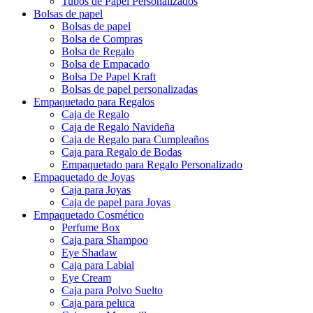
Tubo de Papel de Cartón
Tubo de Papel Redondo
Tubos de Papel Personalizados
Bolsas de papel
Bolsas de papel
Bolsa de Compras
Bolsa de Regalo
Bolsa de Empacado
Bolsa De Papel Kraft
Bolsas de papel personalizadas
Empaquetado para Regalos
Caja de Regalo
Caja de Regalo Navideña
Caja de Regalo para Cumpleaños
Caja para Regalo de Bodas
Empaquetado para Regalo Personalizado
Empaquetado de Joyas
Caja para Joyas
Caja de papel para Joyas
Empaquetado Cosmético
Perfume Box
Caja para Shampoo
Eye Shadaw
Caja para Labial
Eye Cream