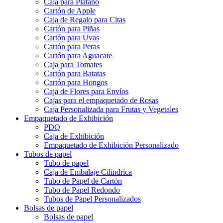
Caja de Vegetales
Caja para Cerezas
Caja para Plátano
Cartón de Apple
Caja de Regalo para Citas
Cartón para Piñas
Cartón para Uvas
Cartón para Peras
Cartón para Aguacate
Caja para Tomates
Cartón para Batatas
Cartón para Hongos
Caja de Flores para Envíos
Cajas para el empaquetado de Rosas
Caja Personalizada para Frutas y Vegetales
Empaquetado de Exhibición
PDQ
Caja de Exhibición
Empaquetado de Exhibición Personalizado
Tubos de papel
Tubo de papel
Caja de Embalaje Cilindrica
Tubo de Papel de Cartón
Tubo de Papel Redondo
Tubos de Papel Personalizados