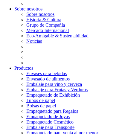
Sobre nosotros
Sobre nosotros
Historia & Cultura
Grupo de Compañía
Mercado Internacional
Eco-Amigable & Sustentabilidad
Noticias
Productos
Envases para bebidas
Envasado de alimentos
Embalaje para vino y cerveza
Embalaje para Frutas y Verduras
Empaquetado de Exhibición
Tubos de papel
Bolsas de papel
Empaquetado para Regalos
Empaquetado de Joyas
Empaquetado Cosmético
Embalaje para Transporte
Empaquetado para venta al por menor