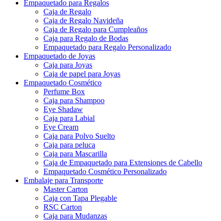
Empaquetado para Regalos
Caja de Regalo
Caja de Regalo Navideña
Caja de Regalo para Cumpleaños
Caja para Regalo de Bodas
Empaquetado para Regalo Personalizado
Empaquetado de Joyas
Caja para Joyas
Caja de papel para Joyas
Empaquetado Cosmético
Perfume Box
Caja para Shampoo
Eye Shadaw
Caja para Labial
Eye Cream
Caja para Polvo Suelto
Caja para peluca
Caja para Mascarilla
Caja de Empaquetado para Extensiones de Cabello
Empaquetado Cosmético Personalizado
Embalaje para Transporte
Master Carton
Caja con Tapa Plegable
RSC Carton
Caja para Mudanzas