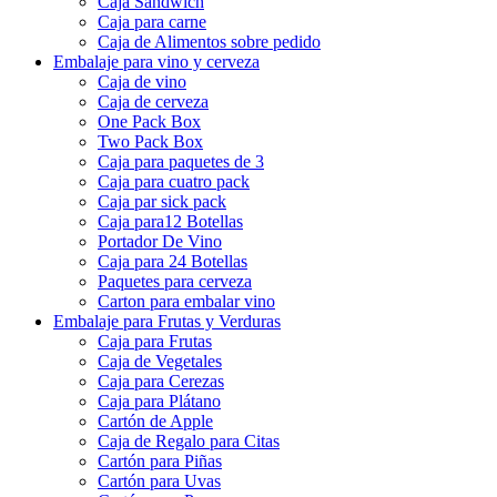
Caja Sandwich
Caja para carne
Caja de Alimentos sobre pedido
Embalaje para vino y cerveza
Caja de vino
Caja de cerveza
One Pack Box
Two Pack Box
Caja para paquetes de 3
Caja para cuatro pack
Caja par sick pack
Caja para12 Botellas
Portador De Vino
Caja para 24 Botellas
Paquetes para cerveza
Carton para embalar vino
Embalaje para Frutas y Verduras
Caja para Frutas
Caja de Vegetales
Caja para Cerezas
Caja para Plátano
Cartón de Apple
Caja de Regalo para Citas
Cartón para Piñas
Cartón para Uvas