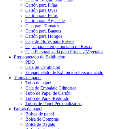
Cartón para Piñas
Cartón para Uvas
Cartón para Peras
Cartón para Aguacate
Caja para Tomates
Cartón para Batatas
Cartón para Hongos
Caja de Flores para Envíos
Cajas para el empaquetado de Rosas
Caja Personalizada para Frutas y Vegetales
Empaquetado de Exhibición
PDQ
Caja de Exhibición
Empaquetado de Exhibición Personalizado
Tubos de papel
Tubo de papel
Caja de Embalaje Cilindrica
Tubo de Papel de Cartón
Tubo de Papel Redondo
Tubos de Papel Personalizados
Bolsas de papel
Bolsas de papel
Bolsa de Compras
Bolsa de Regalo