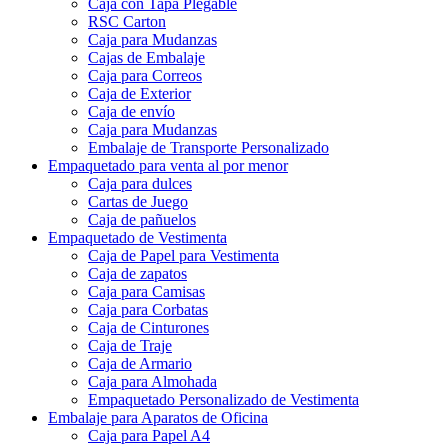
Caja con Tapa Plegable
RSC Carton
Caja para Mudanzas
Cajas de Embalaje
Caja para Correos
Caja de Exterior
Caja de envío
Caja para Mudanzas
Embalaje de Transporte Personalizado
Empaquetado para venta al por menor
Caja para dulces
Cartas de Juego
Caja de pañuelos
Empaquetado de Vestimenta
Caja de Papel para Vestimenta
Caja de zapatos
Caja para Camisas
Caja para Corbatas
Caja de Cinturones
Caja de Traje
Caja de Armario
Caja para Almohada
Empaquetado Personalizado de Vestimenta
Embalaje para Aparatos de Oficina
Caja para Papel A4