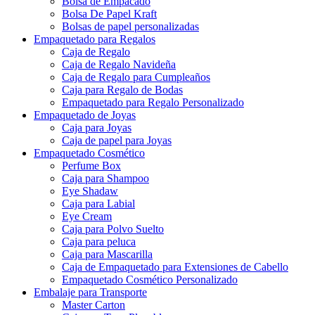
Bolsa de Empacado
Bolsa De Papel Kraft
Bolsas de papel personalizadas
Empaquetado para Regalos
Caja de Regalo
Caja de Regalo Navideña
Caja de Regalo para Cumpleaños
Caja para Regalo de Bodas
Empaquetado para Regalo Personalizado
Empaquetado de Joyas
Caja para Joyas
Caja de papel para Joyas
Empaquetado Cosmético
Perfume Box
Caja para Shampoo
Eye Shadaw
Caja para Labial
Eye Cream
Caja para Polvo Suelto
Caja para peluca
Caja para Mascarilla
Caja de Empaquetado para Extensiones de Cabello
Empaquetado Cosmético Personalizado
Embalaje para Transporte
Master Carton