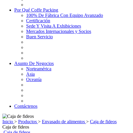
Por Qué Coffe Packing
100% De Fábrica Con Equipo Avanzado
Certificación
Sede Y Visita A Exhibiciones
Mercados Internacionales y Socios
Buen Servicio
Asunto De Negocios
Norteamérica
Asia
Oceanía
Contáctenos
Inicio
>
Productos
>
Envasado de alimentos
>
Caja de fideos
Caja de fideos
Caja de fideos