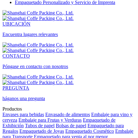
Empaquetado Personalizado y Servicio de Imprenta
UBICACIÓN
Encuentra lugares relevantes
CONTACTO
Póngase en contacto con nosotros
PREGUNTA
háganos una pregunta
Productos
Envases para bebidas
Envasado de alimentos
Embalaje para vino y
cerveza
Embalaje para Frutas y Verduras
Empaquetado de
Exhibición
Tubos de papel
Bolsas de papel
Empaquetado para
Regalos
Empaquetado de Joyas
Empaquetado Cosmético
Embalaje
para Transporte
Empaquetado para venta al por menor