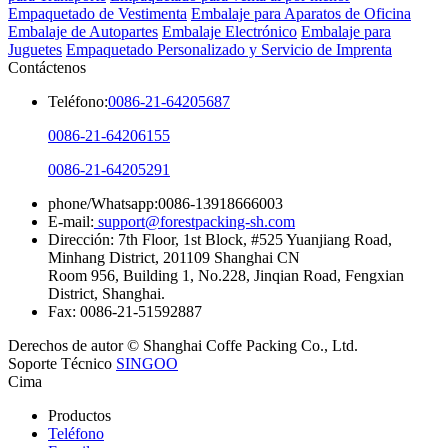
Empaquetado de Vestimenta
Embalaje para Aparatos de Oficina
Embalaje de Autopartes
Embalaje Electrónico
Embalaje para
Juguetes
Empaquetado Personalizado y Servicio de Imprenta
Contáctenos
Teléfono:
0086-21-64205687
0086-21-64206155
0086-21-64205291
phone/Whatsapp:0086-13918666003
E-mail:
support@forestpacking-sh.com
Dirección: 7th Floor, 1st Block, #525 Yuanjiang Road,
Minhang District, 201109 Shanghai CN
Room 956, Building 1, No.228, Jinqian Road, Fengxian
District, Shanghai.
Fax: 0086-21-51592887
Derechos de autor © Shanghai Coffe Packing Co., Ltd.
Soporte Técnico
SINGOO
Cima
Productos
Teléfono