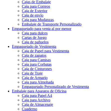
Cajas de Embalaje
Caja para Correos
Caja de Exterior
Caja de envío
Caja para Mudanzas
Embalaje de Transporte Personalizado
Empaquetado para venta al por menor
Caja para dulces
Cartas de Juego
Caja de pañuelos
Empaquetado de Vestimenta
Caja de Papel para Vestimenta
Caja de zapatos
Caja para Camisas
Caja para Corbatas
Caja de Cinturones
Caja de Traje
Caja de Armario
Caja para Almohada
Empaquetado Personalizado de Vestimenta
Embalaje para Aparatos de Oficina
Caja para Papel A4
Caja para Archivo
Caja de Almacenaje
Cuaderno