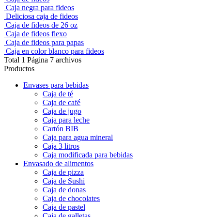
Caja negra para fideos
Deliciosa caja de fideos
Caja de fideos de 26 oz
Caja de fideos flexo
Caja de fideos para papas
Caja en color blanco para fideos
Total 1 Página 7 archivos
Productos
Envases para bebidas
Caja de té
Caja de café
Caja de jugo
Caja para leche
Cartón BIB
Caja para agua mineral
Caja 3 litros
Caja modificada para bebidas
Envasado de alimentos
Caja de pizza
Caja de Sushi
Caja de donas
Caja de chocolates
Caja de pastel
Caja de galletas