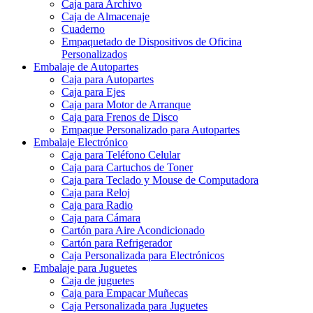
Caja para Archivo
Caja de Almacenaje
Cuaderno
Empaquetado de Dispositivos de Oficina
Personalizados
Embalaje de Autopartes
Caja para Autopartes
Caja para Ejes
Caja para Motor de Arranque
Caja para Frenos de Disco
Empaque Personalizado para Autopartes
Embalaje Electrónico
Caja para Teléfono Celular
Caja para Cartuchos de Toner
Caja para Teclado y Mouse de Computadora
Caja para Reloj
Caja para Radio
Caja para Cámara
Cartón para Aire Acondicionado
Cartón para Refrigerador
Caja Personalizada para Electrónicos
Embalaje para Juguetes
Caja de juguetes
Caja para Empacar Muñecas
Caja Personalizada para Juguetes