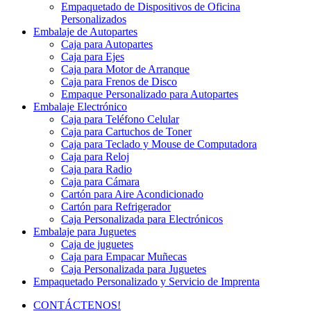
Empaquetado de Dispositivos de Oficina
Personalizados
Embalaje de Autopartes
Caja para Autopartes
Caja para Ejes
Caja para Motor de Arranque
Caja para Frenos de Disco
Empaque Personalizado para Autopartes
Embalaje Electrónico
Caja para Teléfono Celular
Caja para Cartuchos de Toner
Caja para Teclado y Mouse de Computadora
Caja para Reloj
Caja para Radio
Caja para Cámara
Cartón para Aire Acondicionado
Cartón para Refrigerador
Caja Personalizada para Electrónicos
Embalaje para Juguetes
Caja de juguetes
Caja para Empacar Muñecas
Caja Personalizada para Juguetes
Empaquetado Personalizado y Servicio de Imprenta
CONTÁCTENOS!