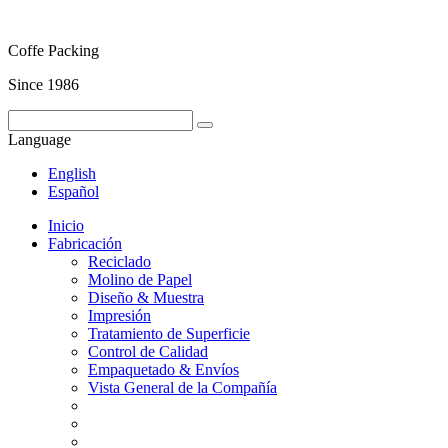
Coffe Packing
Since 1986
Language
English
Español
Inicio
Fabricación
Reciclado
Molino de Papel
Diseño & Muestra
Impresión
Tratamiento de Superficie
Control de Calidad
Empaquetado & Envíos
Vista General de la Compañía