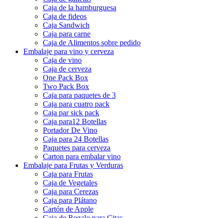
Caja de la hamburguesa
Caja de fideos
Caja Sandwich
Caja para carne
Caja de Alimentos sobre pedido
Embalaje para vino y cerveza
Caja de vino
Caja de cerveza
One Pack Box
Two Pack Box
Caja para paquetes de 3
Caja para cuatro pack
Caja par sick pack
Caja para12 Botellas
Portador De Vino
Caja para 24 Botellas
Paquetes para cerveza
Carton para embalar vino
Embalaje para Frutas y Verduras
Caja para Frutas
Caja de Vegetales
Caja para Cerezas
Caja para Plátano
Cartón de Apple
Caja de Regalo para Citas