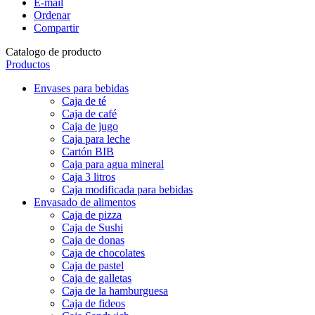
E-mail
Ordenar
Compartir
Catalogo de producto
Productos
Envases para bebidas
Caja de té
Caja de café
Caja de jugo
Caja para leche
Cartón BIB
Caja para agua mineral
Caja 3 litros
Caja modificada para bebidas
Envasado de alimentos
Caja de pizza
Caja de Sushi
Caja de donas
Caja de chocolates
Caja de pastel
Caja de galletas
Caja de la hamburguesa
Caja de fideos