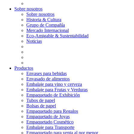
Sobre nosotros
Sobre nosotros
Historia & Cultura
Grupo de Compañía
Mercado Internacional
Eco-Amigable & Sustentabilidad
Noticias
Productos
Envases para bebidas
Envasado de alimentos
Embalaje para vino y cerveza
Embalaje para Frutas y Verduras
Empaquetado de Exhibición
Tubos de papel
Bolsas de papel
Empaquetado para Regalos
Empaquetado de Joyas
Empaquetado Cosmético
Embalaje para Transporte
Empaquetado para venta al por menor