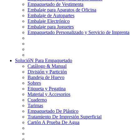
Empaquetado de Vestimenta
Embalaje para Aparatos de Oficina
Embalaje de Autopartes
Embalaje Electrónico
Embalaje para Juguetes
Empaquetado Personalizado y Servicio de Imprenta
SolucióN Para Empaquetado
Catálogo & Manual
División y Partición
Bandeja de Huevo
Sobres
Etiqueta y Pegatina
Material y Accesorios
Cuaderno
Tarimas
Empaquetado De Plástico
Tratamiento De Impresión Superficial
Cartón A Prueba De Agua