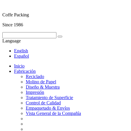
Coffe Packing
Since 1986
Language
English
Español
Inicio
Fabricación
Reciclado
Molino de Papel
Diseño & Muestra
Impresión
Tratamiento de Superficie
Control de Calidad
Empaquetado & Envíos
Vista General de la Compañía