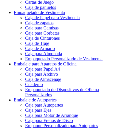
Cartas de Juego
Caja de pañuelos
Empaquetado de Vestimenta
Caja de Papel para Vestimenta
Caja de zapatos
Caja para Camisas
Caja para Corbatas
Caja de Cinturones
Caja de Traje
Caja de Armario
Caja para Almohada
Empaquetado Personalizado de Vestimenta
Embalaje para Aparatos de Oficina
Caja para Papel A4
Caja para Archivo
Caja de Almacenaje
Cuaderno
Empaquetado de Dispositivos de Oficina
Personalizados
Embalaje de Autopartes
Caja para Autopartes
Caja para Ejes
Caja para Motor de Arranque
Caja para Frenos de Disco
Empaque Personalizado para Autopartes