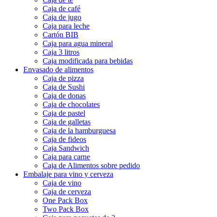
Caja de café
Caja de jugo
Caja para leche
Cartón BIB
Caja para agua mineral
Caja 3 litros
Caja modificada para bebidas
Envasado de alimentos
Caja de pizza
Caja de Sushi
Caja de donas
Caja de chocolates
Caja de pastel
Caja de galletas
Caja de la hamburguesa
Caja de fideos
Caja Sandwich
Caja para carne
Caja de Alimentos sobre pedido
Embalaje para vino y cerveza
Caja de vino
Caja de cerveza
One Pack Box
Two Pack Box