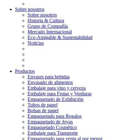
Sobre nosotros
Sobre nosotros
Historia & Cultura
Grupo de Compañía
Mercado Internacional
Eco-Amigable & Sustentabilidad
Noticias
Productos
Envases para bebidas
Envasado de alimentos
Embalaje para vino y cerveza
Embalaje para Frutas y Verduras
Empaquetado de Exhibición
Tubos de papel
Bolsas de papel
Empaquetado para Regalos
Empaquetado de Joyas
Empaquetado Cosmético
Embalaje para Transporte
Empaquetado para venta al por menor