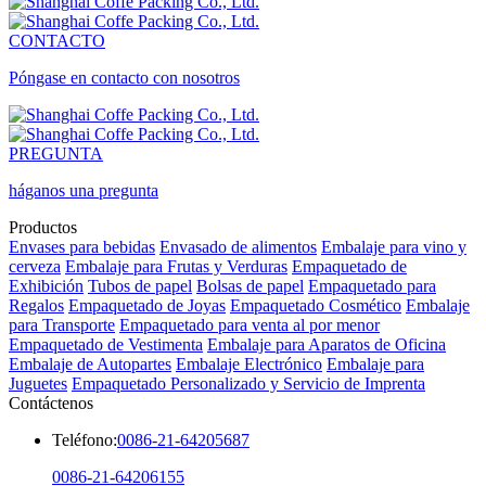
CONTACTO
Póngase en contacto con nosotros
PREGUNTA
háganos una pregunta
Productos
Envases para bebidas
Envasado de alimentos
Embalaje para vino y
cerveza
Embalaje para Frutas y Verduras
Empaquetado de
Exhibición
Tubos de papel
Bolsas de papel
Empaquetado para
Regalos
Empaquetado de Joyas
Empaquetado Cosmético
Embalaje
para Transporte
Empaquetado para venta al por menor
Empaquetado de Vestimenta
Embalaje para Aparatos de Oficina
Embalaje de Autopartes
Embalaje Electrónico
Embalaje para
Juguetes
Empaquetado Personalizado y Servicio de Imprenta
Contáctenos
Teléfono:
0086-21-64205687
0086-21-64206155