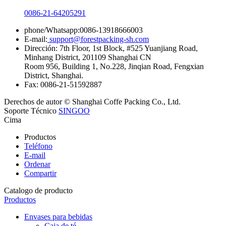
0086-21-64205291
phone/Whatsapp:0086-13918666003
E-mail:
support@forestpacking-sh.com
Dirección: 7th Floor, 1st Block, #525 Yuanjiang Road,
Minhang District, 201109 Shanghai CN
Room 956, Building 1, No.228, Jinqian Road, Fengxian
District, Shanghai.
Fax: 0086-21-51592887
Derechos de autor © Shanghai Coffe Packing Co., Ltd.
Soporte Técnico
SINGOO
Cima
Productos
Teléfono
E-mail
Ordenar
Compartir
Catalogo de producto
Productos
Envases para bebidas
Caja de té