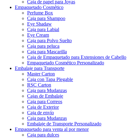
Caja de papel para Joyas
Empaquetado Cosmético
Perfume Box
Caja para Shampoo
Eye Shadaw
Caja para Labial
Eye Cream
Caja para Polvo Suelto
Caja para peluca
Caja para Mascarilla
Caja de Empaquetado para Extensiones de Cabello
Empaquetado Cosmético Personalizado
Embalaje para Transporte
Master Carton
Caja con Tapa Plegable
RSC Carton
Caja para Mudanzas
Cajas de Embalaje
Caja para Correos
Caja de Exterior
Caja de envío
Caja para Mudanzas
Embalaje de Transporte Personalizado
Empaquetado para venta al por menor
Caja para dulces