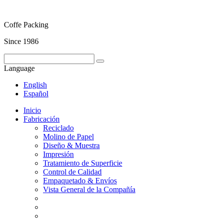
Coffe Packing
Since 1986
Language
English
Español
Inicio
Fabricación
Reciclado
Molino de Papel
Diseño & Muestra
Impresión
Tratamiento de Superficie
Control de Calidad
Empaquetado & Envíos
Vista General de la Compañía