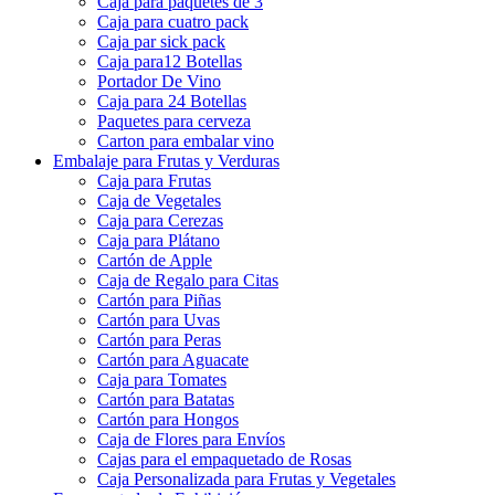
Caja para paquetes de 3
Caja para cuatro pack
Caja par sick pack
Caja para12 Botellas
Portador De Vino
Caja para 24 Botellas
Paquetes para cerveza
Carton para embalar vino
Embalaje para Frutas y Verduras
Caja para Frutas
Caja de Vegetales
Caja para Cerezas
Caja para Plátano
Cartón de Apple
Caja de Regalo para Citas
Cartón para Piñas
Cartón para Uvas
Cartón para Peras
Cartón para Aguacate
Caja para Tomates
Cartón para Batatas
Cartón para Hongos
Caja de Flores para Envíos
Cajas para el empaquetado de Rosas
Caja Personalizada para Frutas y Vegetales