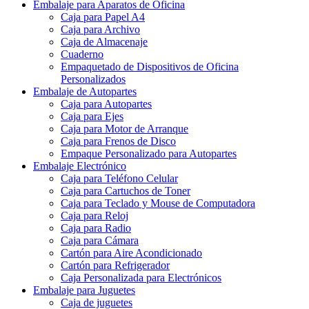
Embalaje para Aparatos de Oficina
Caja para Papel A4
Caja para Archivo
Caja de Almacenaje
Cuaderno
Empaquetado de Dispositivos de Oficina
Personalizados
Embalaje de Autopartes
Caja para Autopartes
Caja para Ejes
Caja para Motor de Arranque
Caja para Frenos de Disco
Empaque Personalizado para Autopartes
Embalaje Electrónico
Caja para Teléfono Celular
Caja para Cartuchos de Toner
Caja para Teclado y Mouse de Computadora
Caja para Reloj
Caja para Radio
Caja para Cámara
Cartón para Aire Acondicionado
Cartón para Refrigerador
Caja Personalizada para Electrónicos
Embalaje para Juguetes
Caja de juguetes