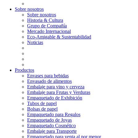
Sobre nosotros
Sobre nosotros
Historia & Cultura
Grupo de Compañía
Mercado Internacional
Eco-Amigable & Sustentabilidad
Noticias
Productos
Envases para bebidas
Envasado de alimentos
Embalaje para vino y cerveza
Embalaje para Frutas y Verduras
Empaquetado de Exhibición
Tubos de papel
Bolsas de papel
Empaquetado para Regalos
Empaquetado de Joyas
Empaquetado Cosmético
Embalaje para Transporte
Empaquetado para venta al por menor