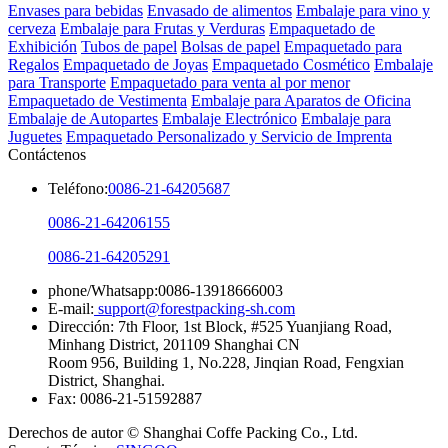
Envases para bebidas
Envasado de alimentos
Embalaje para vino y
cerveza
Embalaje para Frutas y Verduras
Empaquetado de
Exhibición
Tubos de papel
Bolsas de papel
Empaquetado para
Regalos
Empaquetado de Joyas
Empaquetado Cosmético
Embalaje
para Transporte
Empaquetado para venta al por menor
Empaquetado de Vestimenta
Embalaje para Aparatos de Oficina
Embalaje de Autopartes
Embalaje Electrónico
Embalaje para
Juguetes
Empaquetado Personalizado y Servicio de Imprenta
Contáctenos
Teléfono:
0086-21-64205687
0086-21-64206155
0086-21-64205291
phone/Whatsapp:0086-13918666003
E-mail:
support@forestpacking-sh.com
Dirección: 7th Floor, 1st Block, #525 Yuanjiang Road,
Minhang District, 201109 Shanghai CN
Room 956, Building 1, No.228, Jinqian Road, Fengxian
District, Shanghai.
Fax: 0086-21-51592887
Derechos de autor © Shanghai Coffe Packing Co., Ltd.