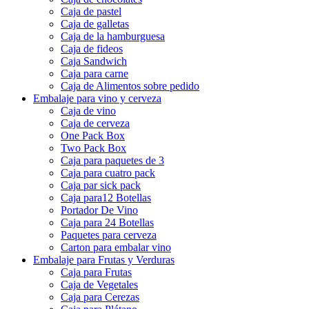
Caja de pastel
Caja de galletas
Caja de la hamburguesa
Caja de fideos
Caja Sandwich
Caja para carne
Caja de Alimentos sobre pedido
Embalaje para vino y cerveza
Caja de vino
Caja de cerveza
One Pack Box
Two Pack Box
Caja para paquetes de 3
Caja para cuatro pack
Caja par sick pack
Caja para12 Botellas
Portador De Vino
Caja para 24 Botellas
Paquetes para cerveza
Carton para embalar vino
Embalaje para Frutas y Verduras
Caja para Frutas
Caja de Vegetales
Caja para Cerezas