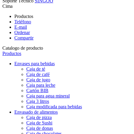
Soporte Técnico
SINGOO
Cima
Productos
Teléfono
E-mail
Ordenar
Compartir
Catalogo de producto
Productos
Envases para bebidas
Caja de té
Caja de café
Caja de jugo
Caja para leche
Cartón BIB
Caja para agua mineral
Caja 3 litros
Caja modificada para bebidas
Envasado de alimentos
Caja de pizza
Caja de Sushi
Caja de donas
Caja de chocolates