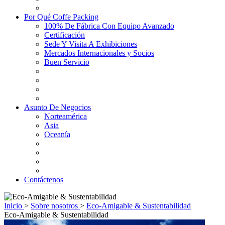
Por Qué Coffe Packing
100% De Fábrica Con Equipo Avanzado
Certificación
Sede Y Visita A Exhibiciones
Mercados Internacionales y Socios
Buen Servicio
Asunto De Negocios
Norteamérica
Asia
Oceanía
Contáctenos
Inicio
>
Sobre nosotros
>
Eco-Amigable & Sustentabilidad
Eco-Amigable & Sustentabilidad