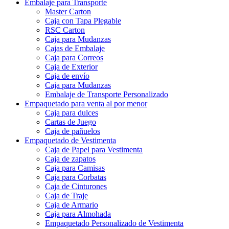
Embalaje para Transporte
Master Carton
Caja con Tapa Plegable
RSC Carton
Caja para Mudanzas
Cajas de Embalaje
Caja para Correos
Caja de Exterior
Caja de envío
Caja para Mudanzas
Embalaje de Transporte Personalizado
Empaquetado para venta al por menor
Caja para dulces
Cartas de Juego
Caja de pañuelos
Empaquetado de Vestimenta
Caja de Papel para Vestimenta
Caja de zapatos
Caja para Camisas
Caja para Corbatas
Caja de Cinturones
Caja de Traje
Caja de Armario
Caja para Almohada
Empaquetado Personalizado de Vestimenta