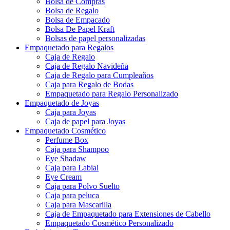
Bolsa de Compras
Bolsa de Regalo
Bolsa de Empacado
Bolsa De Papel Kraft
Bolsas de papel personalizadas
Empaquetado para Regalos
Caja de Regalo
Caja de Regalo Navideña
Caja de Regalo para Cumpleaños
Caja para Regalo de Bodas
Empaquetado para Regalo Personalizado
Empaquetado de Joyas
Caja para Joyas
Caja de papel para Joyas
Empaquetado Cosmético
Perfume Box
Caja para Shampoo
Eye Shadaw
Caja para Labial
Eye Cream
Caja para Polvo Suelto
Caja para peluca
Caja para Mascarilla
Caja de Empaquetado para Extensiones de Cabello
Empaquetado Cosmético Personalizado