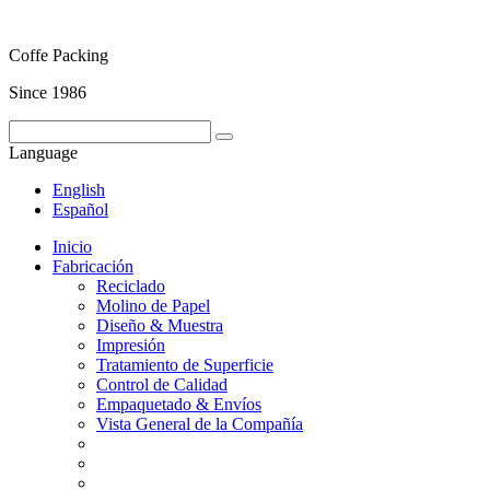
Coffe Packing
Since 1986
Language
English
Español
Inicio
Fabricación
Reciclado
Molino de Papel
Diseño & Muestra
Impresión
Tratamiento de Superficie
Control de Calidad
Empaquetado & Envíos
Vista General de la Compañía