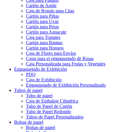
Caja para Plátano
Cartón de Apple
Caja de Regalo para Citas
Cartón para Piñas
Cartón para Uvas
Cartón para Peras
Cartón para Aguacate
Caja para Tomates
Cartón para Batatas
Cartón para Hongos
Caja de Flores para Envíos
Cajas para el empaquetado de Rosas
Caja Personalizada para Frutas y Vegetales
Empaquetado de Exhibición
PDQ
Caja de Exhibición
Empaquetado de Exhibición Personalizado
Tubos de papel
Tubo de papel
Caja de Embalaje Cilindrica
Tubo de Papel de Cartón
Tubo de Papel Redondo
Tubos de Papel Personalizados
Bolsas de papel
Bolsas de papel