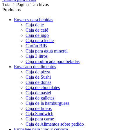
Total 1 Página 1 archivos
Productos
Envases para bebidas
Caja de té
Caja de café
Caja de jugo
Caja para leche
Cartón BIB
Caja para agua mineral
Caja 3 litros
Caja modificada para bebidas
Envasado de alimentos
Caja de pizza
Caja de Sushi
Caja de donas
Caja de chocolates
Caja de pastel
Caja de galletas
Caja de la hamburguesa
Caja de fideos
Caja Sandwich
Caja para carne
Caja de Alimentos sobre pedido
Embalaje para vino y cerveza