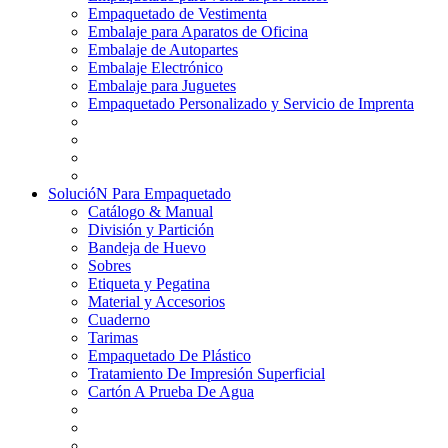
Empaquetado de Vestimenta
Embalaje para Aparatos de Oficina
Embalaje de Autopartes
Embalaje Electrónico
Embalaje para Juguetes
Empaquetado Personalizado y Servicio de Imprenta
SolucióN Para Empaquetado
Catálogo & Manual
División y Partición
Bandeja de Huevo
Sobres
Etiqueta y Pegatina
Material y Accesorios
Cuaderno
Tarimas
Empaquetado De Plástico
Tratamiento De Impresión Superficial
Cartón A Prueba De Agua