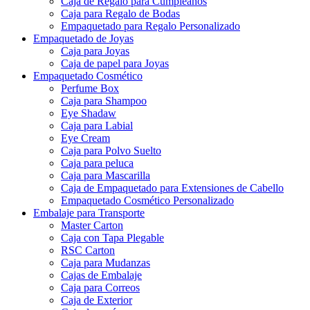
Caja de Regalo para Cumpleaños
Caja para Regalo de Bodas
Empaquetado para Regalo Personalizado
Empaquetado de Joyas
Caja para Joyas
Caja de papel para Joyas
Empaquetado Cosmético
Perfume Box
Caja para Shampoo
Eye Shadaw
Caja para Labial
Eye Cream
Caja para Polvo Suelto
Caja para peluca
Caja para Mascarilla
Caja de Empaquetado para Extensiones de Cabello
Empaquetado Cosmético Personalizado
Embalaje para Transporte
Master Carton
Caja con Tapa Plegable
RSC Carton
Caja para Mudanzas
Cajas de Embalaje
Caja para Correos
Caja de Exterior