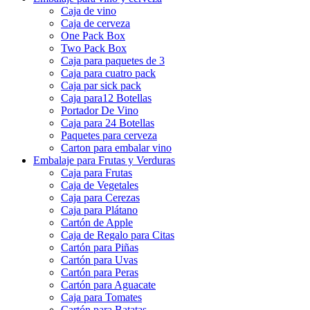
Caja de vino
Caja de cerveza
One Pack Box
Two Pack Box
Caja para paquetes de 3
Caja para cuatro pack
Caja par sick pack
Caja para12 Botellas
Portador De Vino
Caja para 24 Botellas
Paquetes para cerveza
Carton para embalar vino
Embalaje para Frutas y Verduras
Caja para Frutas
Caja de Vegetales
Caja para Cerezas
Caja para Plátano
Cartón de Apple
Caja de Regalo para Citas
Cartón para Piñas
Cartón para Uvas
Cartón para Peras
Cartón para Aguacate
Caja para Tomates
Cartón para Batatas