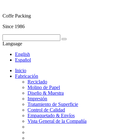
Coffe Packing
Since 1986
Language
English
Español
Inicio
Fabricación
Reciclado
Molino de Papel
Diseño & Muestra
Impresión
Tratamiento de Superficie
Control de Calidad
Empaquetado & Envíos
Vista General de la Compañía