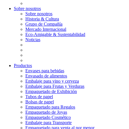
Sobre nosotros
Sobre nosotros
Historia & Cultura
Grupo de Compañía
Mercado Internacional
Eco-Amigable & Sustentabilidad
Noticias
Productos
Envases para bebidas
Envasado de alimentos
Embalaje para vino y cerveza
Embalaje para Frutas y Verduras
Empaquetado de Exhibición
Tubos de papel
Bolsas de papel
Empaquetado para Regalos
Empaquetado de Joyas
Empaquetado Cosmético
Embalaje para Transporte
Empaquetado para venta al por menor